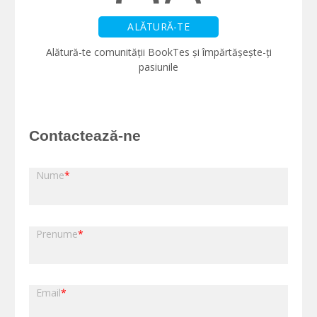
ALĂTURĂ-TE
Alătură-te comunității BookTes și împărtășește-ți
pasiunile
Contactează-ne
Nume
*
Prenume
*
Email
*