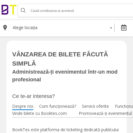
Organizează-ți activitatea
Listează-ți activitatea
Alege locația
Vinde bilete cu Booktes.com
Aplicația de control access
VÂNZAREA DE BILETE FĂCUTĂ
DESPRE NOI
SIMPLĂ
Despre noi
Termeni și condiții pentru cumpărătorii de bilete
Administrează-ți evenimentul într-un mod
Termeni și condiții pentru organizatorii de evenimente
profesional
Politica de Confidențialitate
Politica cookie și publicitate
Ce te-ar interesa?
Despre noi
Cum funcționează?
Servicii oferite
Functional
Selectează moneda
Vinde bilete cu Booktes.com
Promovează-ți evenimentul
RON
EUR
BookTes este platforma de ticketing dedicată publicului
USD